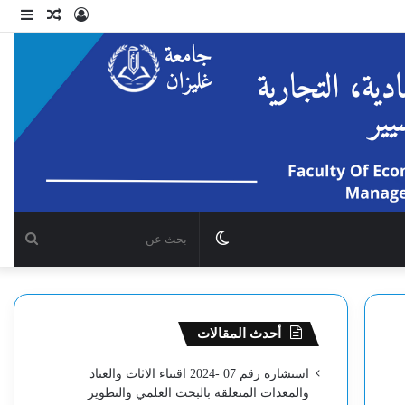
تسجيل
مقال
إضا
الدخول
عشوائي
عمو
جانب
الوضع
بحث
المظلم
عن
أحدث المقالات
استشارة رقم 07 -2024 اقتناء الاثاث والعتاد
والمعدات المتعلقة بالبحث العلمي والتطوير