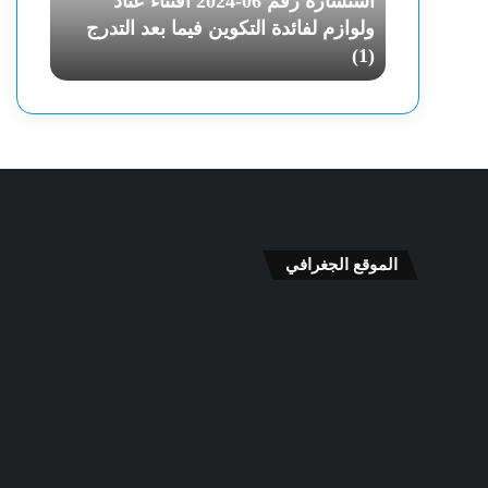
 -2024 اقتناء الاثاث
استشارة رقم 06-2024 اقتناء عتاد
ر
ا
لبحث
ولوازم لفائدة التكوين فيما بعد التدرج
ق
ل
(1)
الاعلان
م
ث
0
ا
6
ن
-
ي
2
ل
0
ل
2
ا
4
س
ا
ت
ق
الموقع الجغرافي
ش
ت
ا
ن
ر
ا
ة
ء
ق
ع
م
ت
0
ا
5
د
-
و
2